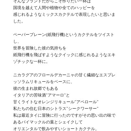
そんなブランドだからこそ作りたい一杯は
国境を越えて人間や植物や全てのハッピーを
感じれるようなミックスカクテルで表現したいと思いま
した。
ペーパープレーン(紙飛行機)というカクテルをツイスト
し、
世界を冒険した彼の気持ちを
紙飛行機を飛ばすようなクイックに感じれるようなエキ
ゾチックな一杯に。
ニカラグアのフロールデカーニャの甘く繊細なエスプレ
ッソラムリキュールをベースに、
彼の生まれ故郷でもある
イタリアの苦味酒"アマーロ"と
甘くライトなオレンジリキュール"アペロール"
私たちの住む日本のシトラス"シークワーサー"
私は最近タイに冒険に行ったのですがその思い出の味で
あるバイマックルの葉とシェイクして
オリエンタルで飲みやすいショートカクテル。