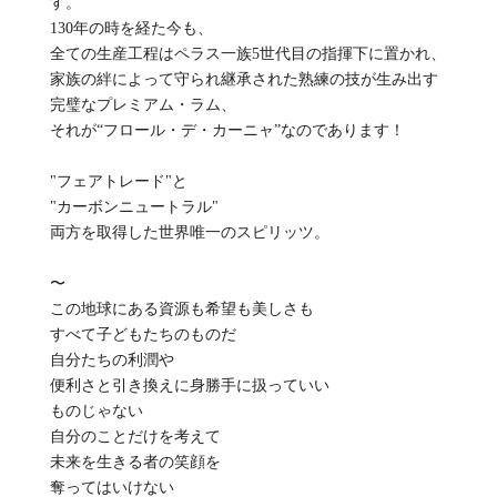
す。
130年の時を経た今も、
全ての生産工程はペラス一族5世代目の指揮下に置かれ、
家族の絆によって守られ継承された熟練の技が生み出す
完璧なプレミアム・ラム、
それが“フロール・デ・カーニャ”なのであります！
"フェアトレード"と
"カーボンニュートラル"
両方を取得した世界唯一のスピリッツ。
〜
この地球にある資源も希望も美しさも
すべて子どもたちのものだ
自分たちの利潤や
便利さと引き換えに身勝手に扱っていい
ものじゃない
自分のことだけを考えて
未来を生きる者の笑顔を
奪ってはいけない