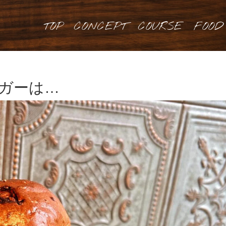
TOP
CONCEPT
COURSE
FOOD
ーガーは…