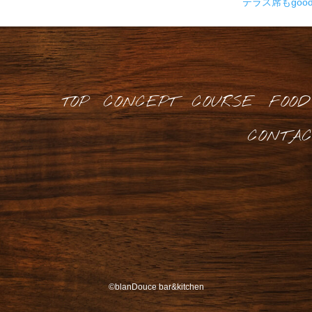
テラス席もgoo
TOP
CONCEPT
COURSE
FOOD
CONTAC
©
blanDouce bar&kitchen