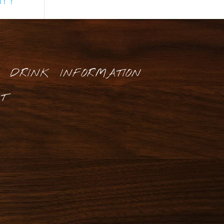
d！！
DRINK
INFORMATION
T